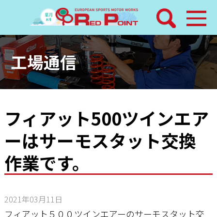
検索
ホーム
工場通信
トピックス
整備メニュー
フィアット500ツインエア
ーはサーモスタット交換
レッドポイントパーツ
作業です。
その他サービス
店舗案内
2021年03月11日
フィアット５００ツインエアーのサーモスタット交
工場通信