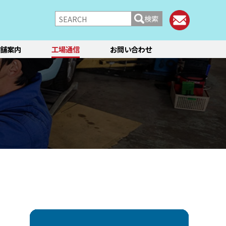
検索
舗案内
工場通信
お問い合わせ
/シャーシ
ブレーキ
快適装備
フィアット／アバルト
ランチア
レンタカー
メント点検・調整
ティーン
オイル交換
ステージ3／リフレッシュ
12か月点検/24か月点検