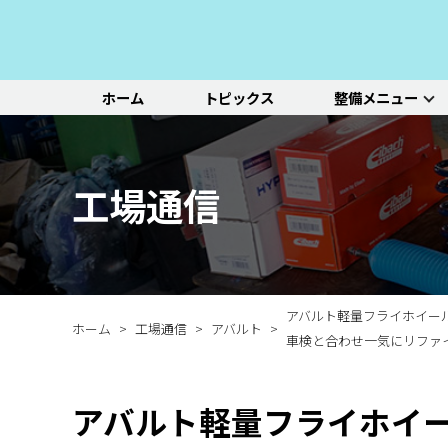
ホーム
トピックス
整備メニュー
整備メニュー
レッドポイント
その他のサービ
基本整備一覧
初診点検・セットメニュ
車種別選択
機能別選択
レッドポイントが推奨す
オリジナル&おすすめパ
新車の販売や中古車販
エンジン/駆動系
パーツ
ス
る、すべての車種に共通
ーツのご紹介
売、ならびに買い取りや
ホイール/タイヤ
一覧ページ
一覧ページ
一覧ページ
工場通信
する基本整備と、車両の
レンタカー等のサービス
ルノー
新車販売・整備
ADAS（先進運転支援シ
初診点検
状態に応じた３段階のセ
を行なっております。
その他サービス
エアコン整備
ステージ2／ステージ3 
ットメニューをご紹介し
ます。
アバルト軽量フライホイー
ホーム
工場通信
アバルト
車検と合わせ一気にリファ
アバルト軽量フライホイ