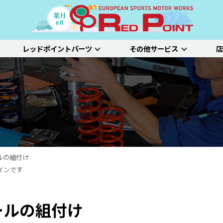
レッドポイントパーツ
その他サービス
店
ー
吸排気系
サスペンション
エクステリア
インテリア
プジョー
シトロエン/DS
アルファロメオ
特選中古車
車両買い取り
ステム）診断
SDL診断
ステージ1／ベーシック
ホイールアライ
ステージ2／ルー
車種別価格表
タイヤ整備
新車点検整備
ルの組付け
インです
ールの組付け