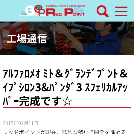
検索
ホーム
工場通信
トピックス
整備メニュー
ｱﾙﾌｧﾛﾒｵ ﾐﾄ＆ｸﾞﾗﾝﾃﾞﾌﾟﾝﾄ＆
ｲﾌﾟｼﾛﾝ3&ﾊﾟﾝﾀﾞ3 ｽﾌｪﾘｶﾙｱｯ
レッドポイントパーツ
ﾊﾟｰ完成です☆
その他サービス
店舗案内
2015年03月11日
レッドポイントが現在、猛烈な勢いで開発を進める
工場通信