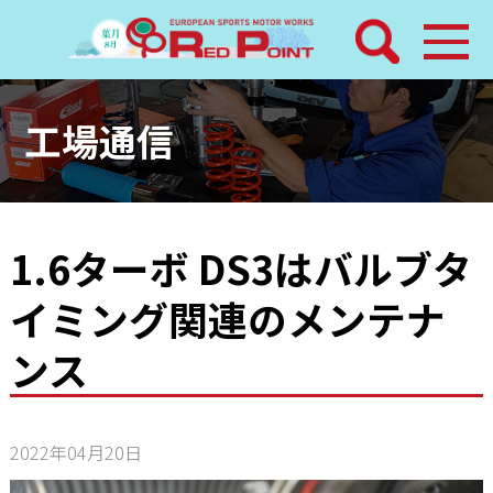
検索
ホーム
工場通信
トピックス
整備メニュー
1.6ターボ DS3はバルブタ
イミング関連のメンテナ
レッドポイントパーツ
ンス
その他サービス
店舗案内
2022年04月20日
工場通信