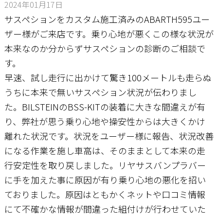
2024年01月17日
サスペションをカスタム施工済みのABARTH595ユー
お問い合わせ
ザー様がご来店です。乗り心地が悪くこの様な状況が
本来なのか分からずサスペションの診断のご相談で
す。
早速、試し走行に出かけて驚き100メートルも走らぬ
うちに本来で無いサスペション状況が伝わりまし
た。BILSTEINのBSS-KITの装着に大きな間違えが有
り、弊社が思う乗り心地や操安性からは大きくかけ
離れた状況です。状況をユーザー様に報告、状況改善
になる作業を施し車高は、そのままとして本来の走
行安定性を取り戻しました。リヤサスバンプラバー
に手を加えた事に原因が有り乗り心地の悪化を招い
ておりました。原因はともかくネットや口コミ情報
にて不確かな情報が間違った組付けが行わせていた