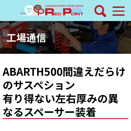
検索
ホーム
工場通信
トピックス
整備メニュー
ABARTH500間違えだらけ
のサスペション
レッドポイントパーツ
有り得ない左右厚みの異
その他サービス
なるスペーサー装着
店舗案内
工場通信