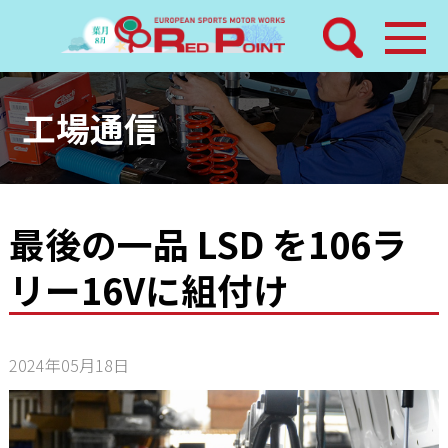
検索
ホーム
工場通信
トピックス
整備メニュー
最後の一品 LSD を106ラ
リー16Vに組付け
レッドポイントパーツ
その他サービス
2024年05月18日
店舗案内
工場通信