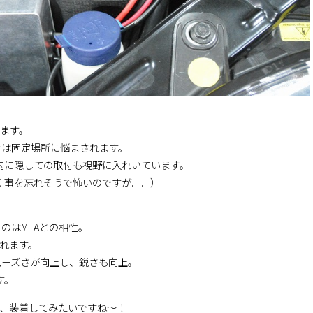
ます。
合は固定場所に悩まされます。
室内に隠しての取付も視野に入れいています。
抜く事を忘れそうで怖いのですが．．）
のはMTAとの相性。
まれます。
ムーズさが向上し、鋭さも向上。
す。
も、装着してみたいですね～！