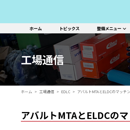
ホーム
トピックス
整備メニュー
整備メニュー
レッドポイント
その他のサービ
基本整備一覧
初診点検・セットメニュ
車種別選択
機能別選択
レッドポイントが推奨す
オリジナル&おすすめパ
新車の販売や中古車販
エンジン/駆動系
パーツ
ス
る、すべての車種に共通
ーツのご紹介
売、ならびに買い取りや
ホイール/タイヤ
一覧ページ
一覧ページ
一覧ページ
工場通信
する基本整備と、車両の
レンタカー等のサービス
ルノー
新車販売・整備
ADAS（先進運転支援シ
初診点検
状態に応じた３段階のセ
を行なっております。
その他サービス
エアコン整備
ステージ2／ステージ3 
ットメニューをご紹介し
ます。
ホーム
工場通信
EDLC
アバルトMTAとELDCのマッチ
アバルトMTAとELDCの