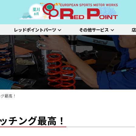
レッドポイントパーツ
その他サービス
店
ー
吸排気系
サスペンション
エクステリア
インテリア
プジョー
シトロエン/DS
アルファロメオ
特選中古車
車両買い取り
ステム）診断
SDL診断
ステージ1／ベーシック
ホイールアライ
ステージ2／ルー
車種別価格表
タイヤ整備
新車点検整備
ング最高！
マッチング最高！