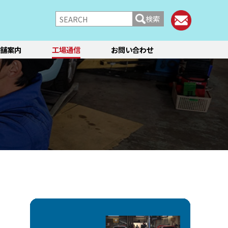
検索
舗案内
工場通信
お問い合わせ
/シャーシ
ブレーキ
快適装備
フィアット／アバルト
ランチア
レンタカー
メント点検・調整
ティーン
オイル交換
ステージ3／リフレッシュ
12か月点検/24か月点検