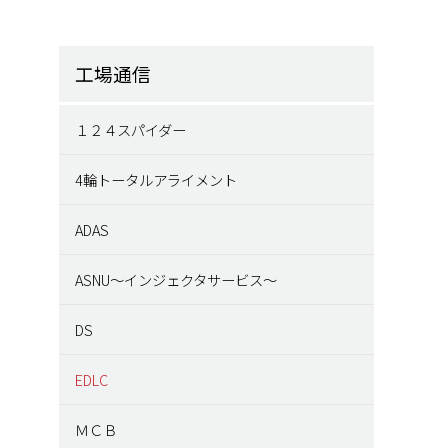
工場通信
１２４スパイダー
4輪トータルアライメント
ADAS
ASNU～インジェクタサービス～
DS
EDLC
ＭＣＢ