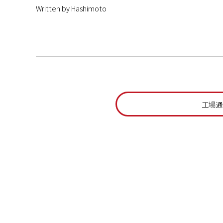
Written by Hashimoto
工場通