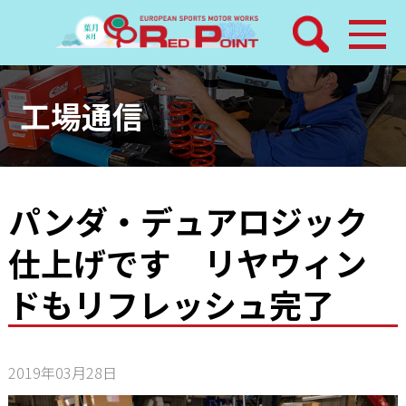
検索
ホーム
工場通信
トピックス
整備メニュー
パンダ・デュアロジック
仕上げです リヤウィン
レッドポイントパーツ
ドもリフレッシュ完了
その他サービス
店舗案内
2019年03月28日
工場通信