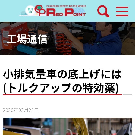
検索
ホーム
工場通信
トピックス
整備メニュー
小排気量車の底上げには
(トルクアップの特効薬)
レッドポイントパーツ
その他サービス
2020年02月21日
店舗案内
工場通信