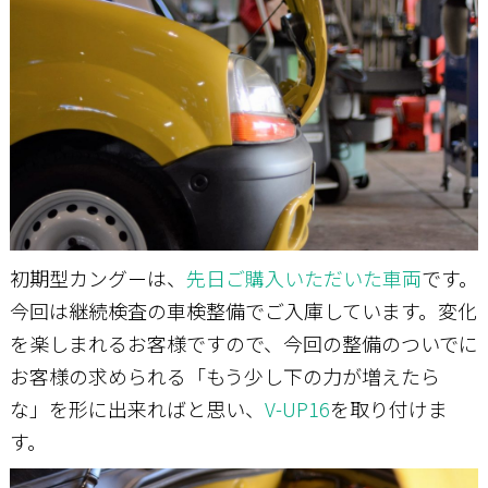
お問い合わせ
初期型カングーは、
先日ご購入いただいた車両
です。
今回は継続検査の車検整備でご入庫しています。変化
を楽しまれるお客様ですので、今回の整備のついでに
お客様の求められる「もう少し下の力が増えたら
な」を形に出来ればと思い、
V-UP16
を取り付けま
す。