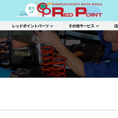
レッドポイントパーツ
その他サービス
店
ー
吸排気系
サスペンション
エクステリア
インテリア
プジョー
シトロエン/DS
アルファロメオ
特選中古車
車両買い取り
ステム）診断
SDL診断
ステージ1／ベーシック
ホイールアライ
ステージ2／ルー
車種別価格表
タイヤ整備
新車点検整備