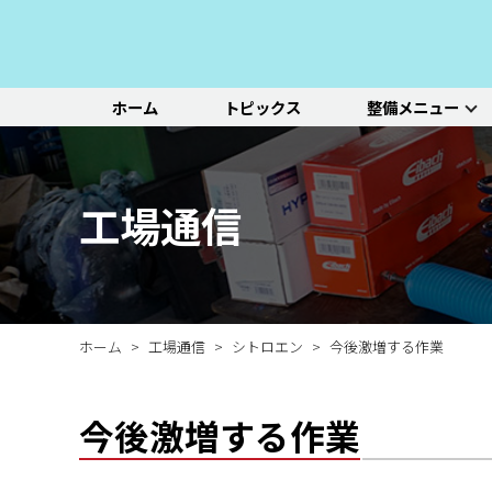
ホーム
トピックス
整備メニュー
整備メニュー
レッドポイント
その他のサービ
基本整備一覧
初診点検・セットメニュ
車種別選択
機能別選択
レッドポイントが推奨す
オリジナル&おすすめパ
新車の販売や中古車販
エンジン/駆動系
パーツ
ス
る、すべての車種に共通
ーツのご紹介
売、ならびに買い取りや
ホイール/タイヤ
一覧ページ
一覧ページ
一覧ページ
工場通信
する基本整備と、車両の
レンタカー等のサービス
ルノー
新車販売・整備
ADAS（先進運転支援シ
初診点検
状態に応じた３段階のセ
を行なっております。
その他サービス
エアコン整備
ステージ2／ステージ3 
ットメニューをご紹介し
ます。
ホーム
工場通信
シトロエン
今後激増する作業
今後激増する作業