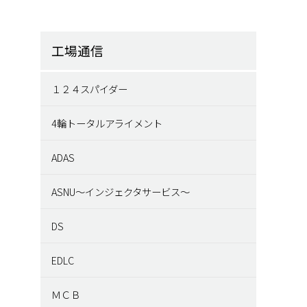
工場通信
１２４スパイダー
4輪トータルアライメント
ADAS
ASNU～インジェクタサービス～
DS
EDLC
ＭＣＢ