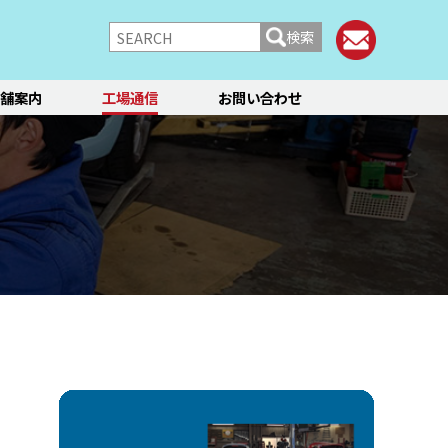
検索
舗案内
工場通信
お問い合わせ
/シャーシ
ブレーキ
快適装備
フィアット／アバルト
ランチア
レンタカー
メント点検・調整
ティーン
オイル交換
ステージ3／リフレッシュ
12か月点検/24か月点検