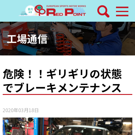
検索
ホーム
工場通信
トピックス
整備メニュー
危険！！ギリギリの状態
でブレーキメンテナンス
レッドポイントパーツ
その他サービス
2020年03月18日
店舗案内
工場通信