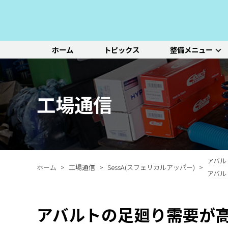
ホーム
トピックス
整備メニュー
整備メニュー
レッドポイント
その他のサービ
基本整備一覧
初診点検・セットメニュ
車種別選択
機能別選択
レッドポイントが推奨す
オリジナル&おすすめパ
新車の販売や中古車販
エンジン/駆動系
パーツ
ス
る、すべての車種に共通
ーツのご紹介
売、ならびに買い取りや
ホイール/タイヤ
一覧ページ
一覧ページ
一覧ページ
工場通信
する基本整備と、車両の
レンタカー等のサービス
ルノー
新車販売・整備
ADAS（先進運転支援シ
初診点検
状態に応じた３段階のセ
を行なっております。
その他サービス
エアコン整備
ステージ2／ステージ3 
ットメニューをご紹介し
ます。
アバル
ホーム
工場通信
SessA(スフェリカルアッパー)
アバル
アバルトの足廻り需要が