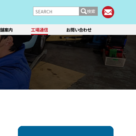
検索
舗案内
工場通信
お問い合わせ
/シャーシ
ブレーキ
快適装備
フィアット／アバルト
ランチア
レンタカー
メント点検・調整
ティーン
オイル交換
ステージ3／リフレッシュ
12か月点検/24か月点検