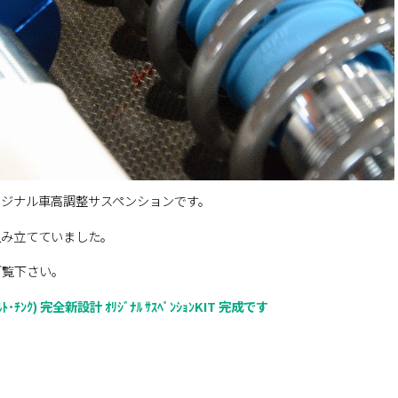
リジナル車高調整サスペンションです。
組み立てていました。
ご覧下さい。
ﾁﾝｸ) 完全新設計 ｵﾘｼﾞﾅﾙ ｻｽﾍﾟﾝｼｮﾝKIT 完成です