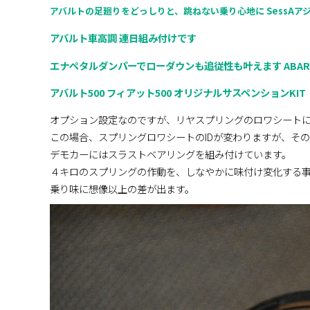
アバルトの足廻りをどっしりと、跳ねない乗り心地に SessAア
アバルト車高調 連日組み付けです
エナペタルダンパーでローダウンも追従性も叶えます ABA
アバルト500 フィアット500 オリジナルサスペンションKIT
オプション設定なのですが、リヤスプリングのロワシート
この場合、スプリングロワシートのIDが変わりますが、そ
デモカーにはスラストベアリングを組み付けています。
４キロのスプリングの作動を、しなやかに味付け変化する
乗り味に想像以上の差が出ます。