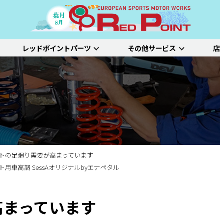
レッドポイントパーツ
その他サービス
店
ー
吸排気系
サスペンション
エクステリア
インテリア
プジョー
シトロエン/DS
アルファロメオ
特選中古車
車両買い取り
ステム）診断
SDL診断
ステージ1／ベーシック
ホイールアライ
ステージ2／ルー
車種別価格表
タイヤ整備
新車点検整備
トの足廻り需要が高まっています
ト用車高調 SessAオリジナルbyエナペタル
高まっています