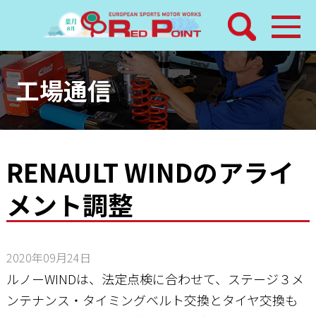
検索
ホーム
工場通信
トピックス
整備メニュー
RENAULT WINDのアライ
メント調整
レッドポイントパーツ
その他サービス
2020年09月24日
店舗案内
ルノーWINDは、法定点検に合わせて、ステージ３メ
ンテナンス・タイミングベルト交換とタイヤ交換も
工場通信