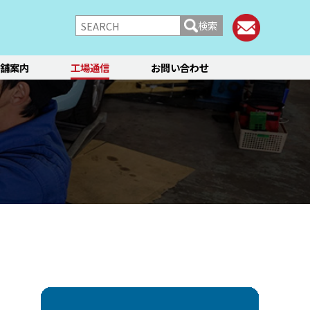
検索
舗案内
工場通信
お問い合わせ
/シャーシ
ブレーキ
快適装備
フィアット／アバルト
ランチア
レンタカー
メント点検・調整
ティーン
オイル交換
ステージ3／リフレッシュ
12か月点検/24か月点検