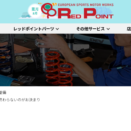
レッドポイントパーツ
その他サービス
店
ー
吸排気系
サスペンション
エクステリア
インテリア
プジョー
シトロエン/DS
アルファロメオ
特選中古車
車両買い取り
ステム）診断
SDL診断
ステージ1／ベーシック
ホイールアライ
ステージ2／ルー
車種別価格表
タイヤ整備
新車点検整備
整備
終わらないのがお決まり