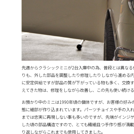
先週からクラシックミニが2台入庫中の為、普段とは異なる
りも、外した部品を調整したり修理したりしながら進める
に安定供給ですが部品の質が下がっている物も多く、交換
えてきた物は、修理をしながら改善し、この先も使い続け
お預かり中のミニは1990年頃の個体ですが、お客様の好み
態に細部が作り込まれています。パーツチョイスや手の入
までは忠実に再現しない事も多いのですが、先端がインジゲー
した頃の部品構造ですので、とても繊細且つ手作り感が満載
り返しながらこれまでも使用してきました。