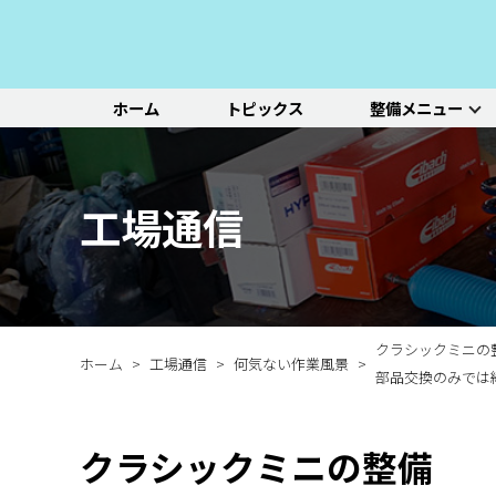
ホーム
トピックス
整備メニュー
整備メニュー
レッドポイント
その他のサービ
基本整備一覧
初診点検・セットメニュ
車種別選択
機能別選択
レッドポイントが推奨す
オリジナル&おすすめパ
新車の販売や中古車販
エンジン/駆動系
パーツ
ス
る、すべての車種に共通
ーツのご紹介
売、ならびに買い取りや
ホイール/タイヤ
一覧ページ
一覧ページ
一覧ページ
工場通信
する基本整備と、車両の
レンタカー等のサービス
ルノー
新車販売・整備
ADAS（先進運転支援シ
初診点検
状態に応じた３段階のセ
を行なっております。
その他サービス
エアコン整備
ステージ2／ステージ3 
ットメニューをご紹介し
ます。
クラシックミニの
ホーム
工場通信
何気ない作業風景
部品交換のみでは
クラシックミニの整備