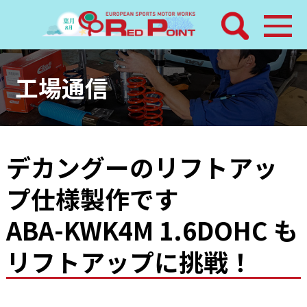
検索
ホーム
工場通信
トピックス
整備メニュー
デカングーのリフトアッ
プ仕様製作です
レッドポイントパーツ
ABA-KWK4M 1.6DOHC も
その他サービス
リフトアップに挑戦！
店舗案内
工場通信