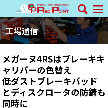
検索
ホーム
工場通信
トピックス
整備メニュー
メガーヌ4RSはブレーキキ
ャリパーの色替え
レッドポイントパーツ
低ダストブレーキパッド
その他サービス
とディスクロータの防錆も
店舗案内
同時に
工場通信