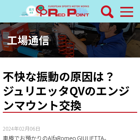
検索
ホーム
工場通信
トピックス
整備メニュー
不快な振動の原因は？
ジュリエッタQVのエンジ
レッドポイントパーツ
ンマウント交換
その他サービス
店舗案内
2024年02月06日
車検でお預かりのAlfaRomeo GIULIETTA。
工場通信