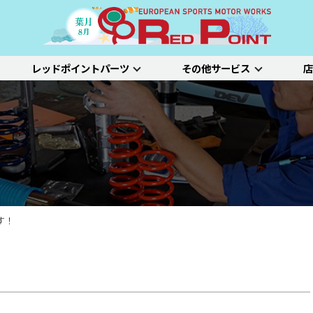
レッドポイントパーツ
その他サービス
店
ー
吸排気系
サスペンション
エクステリア
インテリア
プジョー
シトロエン/DS
アルファロメオ
特選中古車
車両買い取り
ステム）診断
SDL診断
ステージ1／ベーシック
ホイールアライ
ステージ2／ルー
車種別価格表
タイヤ整備
新車点検整備
す！