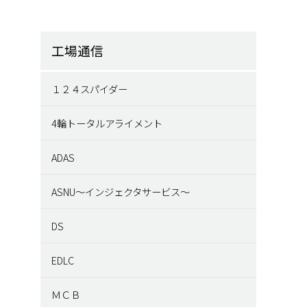
工場通信
１２４スパイダー
4輪トータルアライメント
ADAS
ASNU～インジェクタサービス～
DS
EDLC
ＭＣＢ