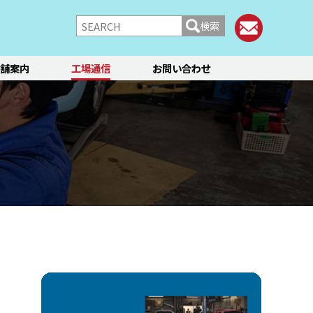
検索
舗案内
工場通信
お問い合わせ
/シャーシ
ブレーキ
快適装備
フィアット／アバルト
ランチア
レンタカー
メント点検・調整
ティーン
オイル交換
ステージ3／リフレッシュ
12か月点検/24か月点検