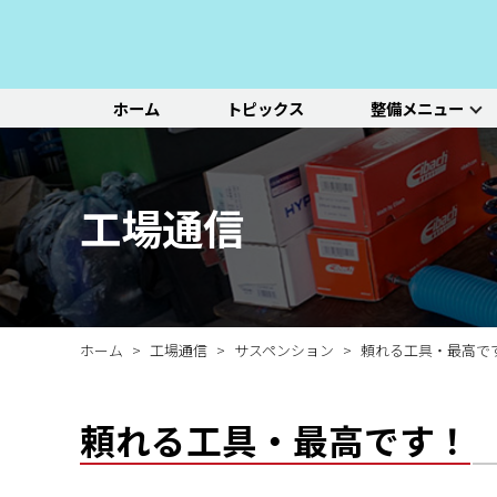
ホーム
トピックス
整備メニュー
整備メニュー
レッドポイント
その他のサービ
基本整備一覧
初診点検・セットメニュ
車種別選択
機能別選択
レッドポイントが推奨す
オリジナル&おすすめパ
新車の販売や中古車販
エンジン/駆動系
パーツ
ス
る、すべての車種に共通
ーツのご紹介
売、ならびに買い取りや
ホイール/タイヤ
一覧ページ
一覧ページ
一覧ページ
工場通信
する基本整備と、車両の
レンタカー等のサービス
ルノー
新車販売・整備
ADAS（先進運転支援シ
初診点検
状態に応じた３段階のセ
を行なっております。
その他サービス
エアコン整備
ステージ2／ステージ3 
ットメニューをご紹介し
ます。
ホーム
工場通信
サスペンション
頼れる工具・最高で
頼れる工具・最高です！