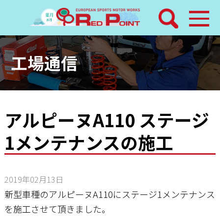
検索
ホーム
工場通信
トピックス
整備メニュー
アルピーヌA110 ステージ
1メンテナンスの施工
レッドポイントパーツ
その他サービス
2019年02月13日
店舗案内
新型車種のアルピーヌA110にステージ1メンテナンス
を施工させて頂きました。
工場通信