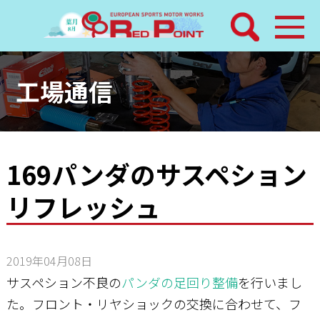
検索
ホーム
工場通信
トピックス
整備メニュー
169パンダのサスペション
リフレッシュ
レッドポイントパーツ
その他サービス
2019年04月08日
店舗案内
サスペション不良の
パンダの足回り整備
を行いまし
た。フロント・リヤショックの交換に合わせて、フ
工場通信