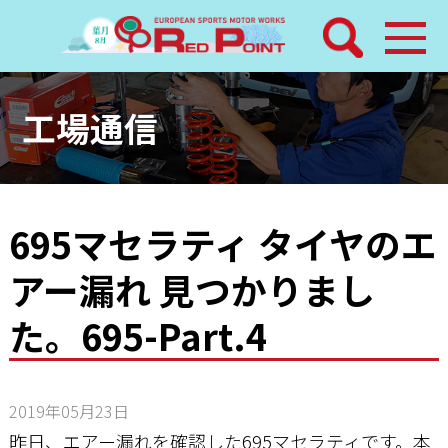
検索
ホーム
工場通信
トピックス
整備メニュー
695マセラティ タイヤのエ
アー漏れ 見つかりまし
レッドポイントパーツ
た。695-Part.4
その他サービス
店舗案内
2019年05月23日
昨日、エアー漏れを確認した695マセラティです。本
工場通信