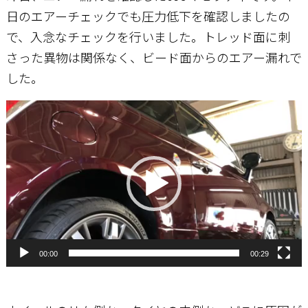
日のエアーチェックでも圧力低下を確認しましたの
で、入念なチェックを行いました。トレッド面に刺
お問い合わせ
さった異物は関係なく、ビード面からのエアー漏れで
した。
動
画
プ
レ
ー
ヤ
ー
00:00
00:29