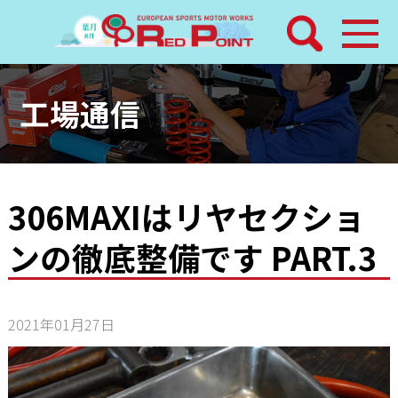
検索
ホーム
工場通信
トピックス
整備メニュー
306MAXIはリヤセクショ
ンの徹底整備です PART.3
レッドポイントパーツ
その他サービス
2021年01月27日
店舗案内
工場通信