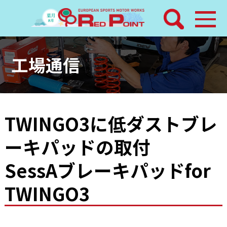
検索
ホーム
工場通信
トピックス
整備メニュー
TWINGO3に低ダストブレ
ーキパッドの取付
レッドポイントパーツ
SessAブレーキパッドfor
その他サービス
TWINGO3
店舗案内
工場通信