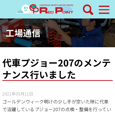
検索
ホーム
工場通信
トピックス
整備メニュー
代車プジョー207のメンテ
ナンス行いました
レッドポイントパーツ
その他サービス
2021年05月11日
店舗案内
ゴールデンウィーク明けの少し手が空いた隙に代車
で活躍しているプジョー207の点検・整備を行ってい
工場通信