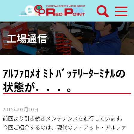
検索
ホーム
工場通信
トピックス
整備メニュー
ｱﾙﾌｧﾛﾒｵ ﾐﾄ ﾊﾞｯﾃﾘｰﾀｰﾐﾅﾙの
状態が．．．。
レッドポイントパーツ
その他サービス
2015年03月10日
店舗案内
前回より引き続きメンテナンスを進行しています。
今回ご紹介するのは、現代のフィアット・アルファ
工場通信