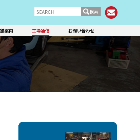
検索
舗案内
工場通信
お問い合わせ
/シャーシ
ブレーキ
快適装備
フィアット／アバルト
ランチア
レンタカー
メント点検・調整
ティーン
オイル交換
ステージ3／リフレッシュ
12か月点検/24か月点検