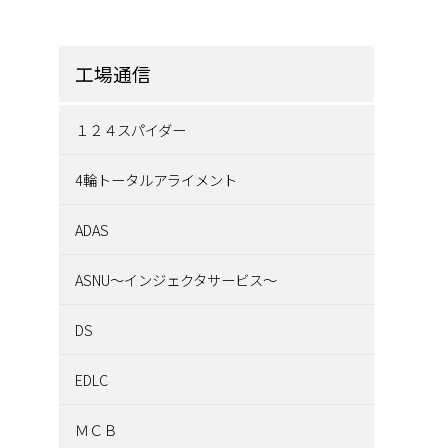
工場通信
１２４スパイダー
4輪トータルアライメント
ADAS
ASNU～インジェクタサービス～
DS
EDLC
ＭＣＢ