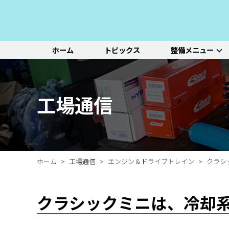
ホーム
トピックス
整備メニュー
整備メニュー
レッドポイント
その他のサービ
基本整備一覧
初診点検・セットメニュ
車種別選択
機能別選択
レッドポイントが推奨す
オリジナル&おすすめパ
新車の販売や中古車販
エンジン/駆動系
パーツ
ス
る、すべての車種に共通
ーツのご紹介
売、ならびに買い取りや
ホイール/タイヤ
一覧ページ
一覧ページ
一覧ページ
工場通信
する基本整備と、車両の
レンタカー等のサービス
ルノー
新車販売・整備
ADAS（先進運転支援シ
初診点検
状態に応じた３段階のセ
を行なっております。
その他サービス
エアコン整備
ステージ2／ステージ3 
ットメニューをご紹介し
ます。
ホーム
工場通信
エンジン＆ドライブトレイン
クラシ
クラシックミニは、冷却