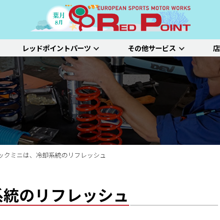
レッドポイントパーツ
その他サービス
店
ー
吸排気系
サスペンション
エクステリア
インテリア
プジョー
シトロエン/DS
アルファロメオ
特選中古車
車両買い取り
ステム）診断
SDL診断
ステージ1／ベーシック
ホイールアライ
ステージ2／ルー
車種別価格表
タイヤ整備
新車点検整備
ックミニは、冷却系統のリフレッシュ
系統のリフレッシュ