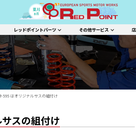
レッドポイントパーツ
その他サービス
店
ー
吸排気系
サスペンション
エクステリア
インテリア
プジョー
シトロエン/DS
アルファロメオ
特選中古車
車両買い取り
ステム）診断
SDL診断
ステージ1／ベーシック
ホイールアライ
ステージ2／ルー
車種別価格表
タイヤ整備
新車点検整備
ト595 はオリジナルサスの組付け
ルサスの組付け