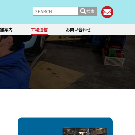
検索
舗案内
工場通信
お問い合わせ
/シャーシ
ブレーキ
快適装備
フィアット／アバルト
ランチア
レンタカー
メント点検・調整
ティーン
オイル交換
ステージ3／リフレッシュ
12か月点検/24か月点検