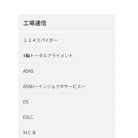
工場通信
１２４スパイダー
4輪トータルアライメント
ADAS
ASNU～インジェクタサービス～
DS
EDLC
ＭＣＢ