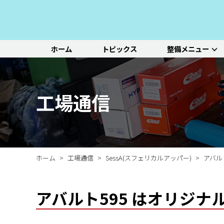
ホーム
トピックス
整備メニュー
整備メニュー
レッドポイント
その他のサービ
基本整備一覧
初診点検・セットメニュ
車種別選択
機能別選択
レッドポイントが推奨す
オリジナル&おすすめパ
新車の販売や中古車販
エンジン/駆動系
パーツ
ス
る、すべての車種に共通
ーツのご紹介
売、ならびに買い取りや
ホイール/タイヤ
一覧ページ
一覧ページ
一覧ページ
工場通信
する基本整備と、車両の
レンタカー等のサービス
ルノー
新車販売・整備
ADAS（先進運転支援シ
初診点検
状態に応じた３段階のセ
を行なっております。
その他サービス
エアコン整備
ステージ2／ステージ3 
ットメニューをご紹介し
ます。
ホーム
工場通信
SessA(スフェリカルアッパー)
アバル
アバルト595 はオリジナ