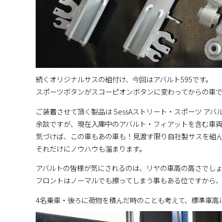
続くオリジナルサスの組付け、今回はアバルト595です。
スポーツボタンがスコーピオンボタンに変わってからの車
ご装着させて頂く製品は SessAストリート・スポーツ アバ
余談ですが、現在入庫中のアバルト・フィアットを含む車
気づけば、この車もあの車も！見渡す限り自社製サスを組
それだけにノウハウも溜まります。
アバルトの皆様が気にされるのは、リヤの車高の高さでし
フロントはノーマルでも擦ってしまう事もある位ですから
4名乗車・後ろに荷物を積んだ時のことも考えて、標準車高