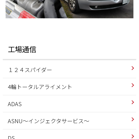
工場通信
１２４スパイダー
4輪トータルアライメント
ADAS
ASNU～インジェクタサービス～
DS