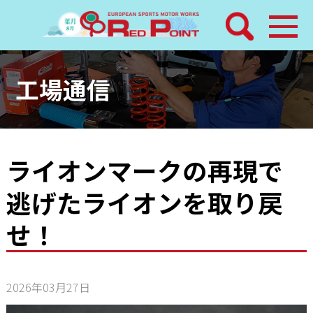
検索
ホーム
工場通信
トピックス
整備メニュー
ライオンマークの再現で
逃げたライオンを取り戻
レッドポイントパーツ
せ！
その他サービス
店舗案内
2026年03月27日
工場通信