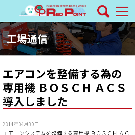
検索
ホーム
工場通信
トピックス
整備メニュー
エアコンを整備する為の
専用機 ＢＯＳＣＨ ＡＣＳ
レッドポイントパーツ
導入しました
その他サービス
店舗案内
2014年04月30日
エアコンシステムを整備する専用機 ＢＯＳＣＨ ＡＣ
工場通信