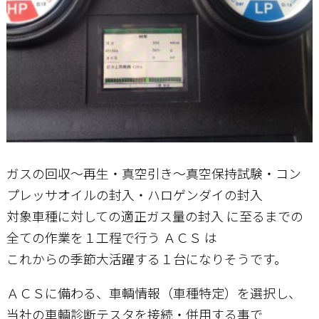
ガスの回収～再生・真空引き～真空保持試験・コン
プレッサオイルの封入・ハロゲンダイの封入
対象車種に対しての適正ガス量の封入 に至るまでの
全ての作業を１工程で行う ＡＣＳ は
これからの季節大活躍する１台になりそうです。
ＡＣＳに備わる、車輌情報（車種特定）を選択し、
当社の車輌診断テスタを接続・併用する事で