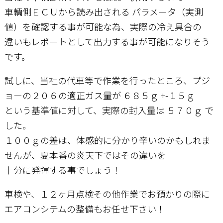
車輌側ＥＣＵから読み出される パラメータ（実測
値）を確認する事が可能な為、実際の冷え具合の
違いもレポートとして出力する事が可能になりそう
です。
試しに、当社の代車等で作業を行ったところ、プジ
ョーの２０６の適正ガス量が ６８５ｇ +-１５ｇ
という基準値に対して、実際の封入量は ５７０ｇ で
した。
１００ｇの差は、体感的に分かり辛いのかもしれま
せんが、夏本番の炎天下ではその違いを
十分に発揮する事でしょう！
車検や、１２ヶ月点検その他作業でお預かりの際に
エアコンシテムの整備もお任せ下さい！