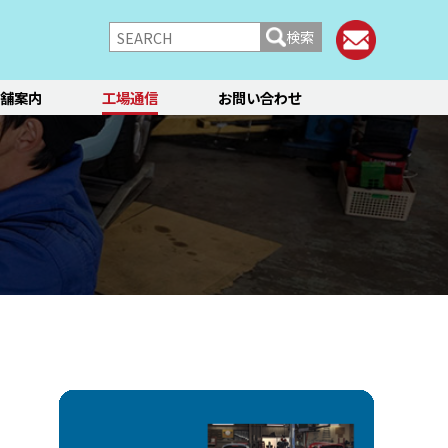
検索
舗案内
工場通信
お問い合わせ
/シャーシ
ブレーキ
快適装備
フィアット／アバルト
ランチア
レンタカー
メント点検・調整
ティーン
オイル交換
ステージ3／リフレッシュ
12か月点検/24か月点検