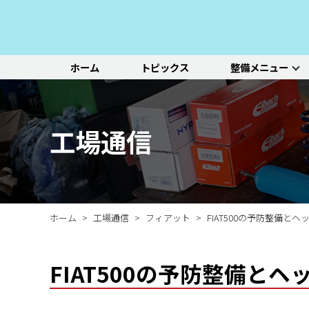
ホーム
トピックス
整備メニュー
整備メニュー
レッドポイント
その他のサービ
基本整備一覧
初診点検・セットメニュ
車種別選択
機能別選択
レッドポイントが推奨す
オリジナル&おすすめパ
新車の販売や中古車販
エンジン/駆動系
パーツ
ス
る、すべての車種に共通
ーツのご紹介
売、ならびに買い取りや
ホイール/タイヤ
一覧ページ
一覧ページ
一覧ページ
工場通信
する基本整備と、車両の
レンタカー等のサービス
ルノー
新車販売・整備
ADAS（先進運転支援シ
初診点検
状態に応じた３段階のセ
を行なっております。
その他サービス
エアコン整備
ステージ2／ステージ3 
ットメニューをご紹介し
ます。
ホーム
工場通信
フィアット
FIAT500の予防整備と
FIAT500の予防整備と