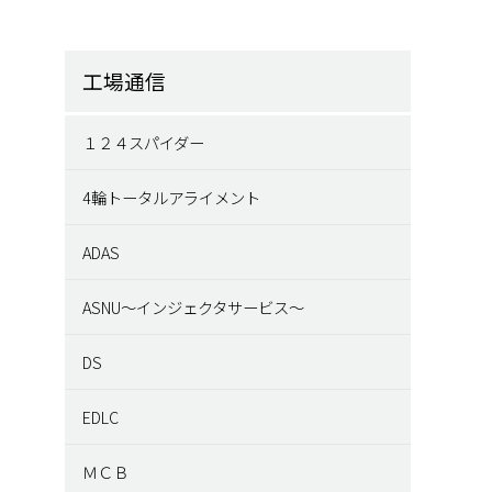
工場通信
１２４スパイダー
4輪トータルアライメント
ADAS
ASNU～インジェクタサービス～
DS
EDLC
ＭＣＢ