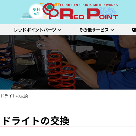
レッドポイントパーツ
その他サービス
店
ー
吸排気系
サスペンション
エクステリア
インテリア
プジョー
シトロエン/DS
アルファロメオ
特選中古車
車両買い取り
ステム）診断
SDL診断
ステージ1／ベーシック
ホイールアライ
ステージ2／ルー
車種別価格表
タイヤ整備
新車点検整備
ヘッドライトの交換
ヘッドライトの交換