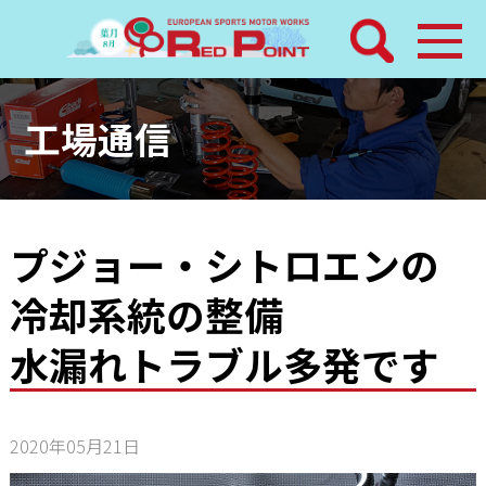
検索
ホーム
工場通信
トピックス
整備メニュー
プジョー・シトロエンの
冷却系統の整備
レッドポイントパーツ
水漏れトラブル多発です
その他サービス
店舗案内
2020年05月21日
工場通信