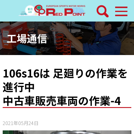
検索
ホーム
工場通信
トピックス
整備メニュー
106s16は 足廻りの作業を
進行中
レッドポイントパーツ
中古車販売車両の作業-4
その他サービス
店舗案内
2021年05月24日
工場通信