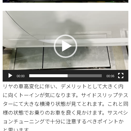
動
画
プ
レ
ー
ヤ
ー
00:00
00:06
リヤの車高変化に伴い、デメリットとして大きく内
に向くトーインが気になります。サイドスリップテス
ターにて大きな横滑り状態が見てとれます。これと同
様の状態でお乗りのお車を良く見かけます。サスペシ
ョンチューニングで十分に注意するべきポイントか
と思います。