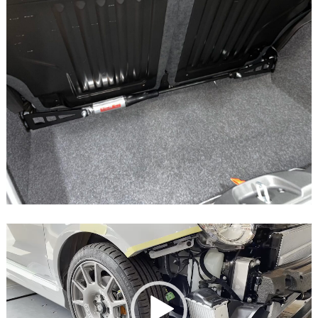
動
画
プ
レ