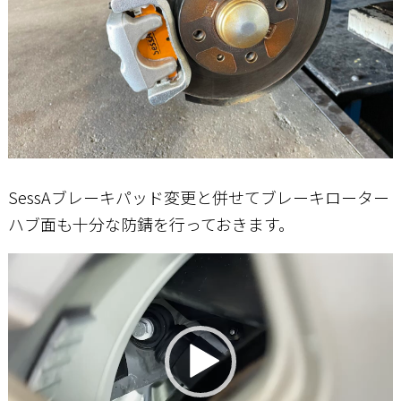
SessAブレーキパッド変更と併せてブレーキローター
ハブ面も十分な防錆を行っておきます。
動
画
プ
レ
ー
ヤ