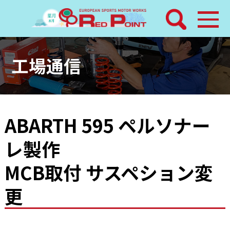
検索
ホーム
工場通信
トピックス
整備メニュー
ABARTH 595 ペルソナー
レ製作
レッドポイントパーツ
MCB取付 サスペション変
その他サービス
更
店舗案内
工場通信