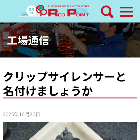
検索
ホーム
工場通信
トピックス
整備メニュー
クリップサイレンサーと
名付けましょうか
レッドポイントパーツ
その他サービス
2025年10月26日
店舗案内
工場通信