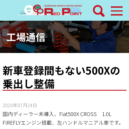
検索
ホーム
工場通信
トピックス
整備メニュー
新車登録間もない500Xの
乗出し整備
レッドポイントパーツ
その他サービス
2020年07月24日
店舗案内
国内ディーラー未導入、Fiat500X CROSS 1.0L
FIREFLYエンジン搭載、左ハンドルマニアル車です。
工場通信