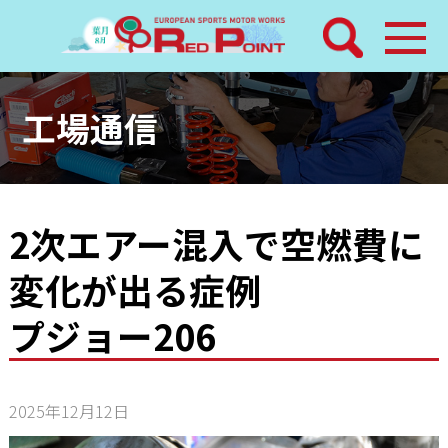
検索
ホーム
工場通信
トピックス
整備メニュー
2次エアー混入で空燃費に
変化が出る症例
レッドポイントパーツ
プジョー206
その他サービス
店舗案内
2025年12月12日
工場通信