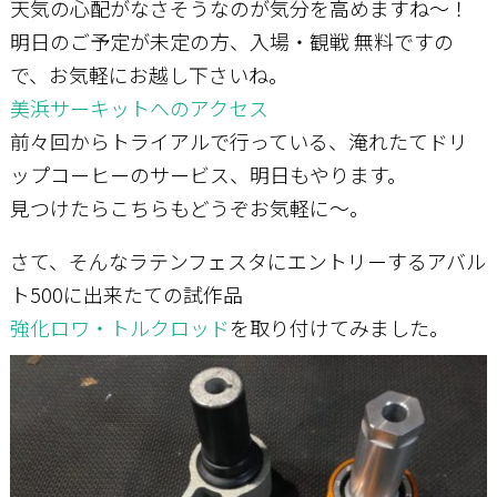
天気の心配がなさそうなのが気分を高めますね～！
明日のご予定が未定の方、入場・観戦 無料ですの
お問い合わせ
で、お気軽にお越し下さいね。
美浜サーキットへのアクセス
前々回からトライアルで行っている、淹れたてドリ
ップコーヒーのサービス、明日もやります。
見つけたらこちらもどうぞお気軽に～。
さて、そんなラテンフェスタにエントリーするアバル
ト500に出来たての試作品
強化ロワ・トルクロッド
を取り付けてみました。