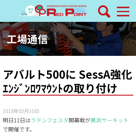
検索
ホーム
工場通信
トピックス
整備メニュー
アバルト500に SessA強化
ｴﾝｼﾞﾝﾛﾜﾏｳﾝﾄの取り付け
レッドポイントパーツ
その他サービス
2018年03月10日
店舗案内
明日11日は
ラテンフェスタ
開幕戦が
美浜サーキット
で開催です。
工場通信