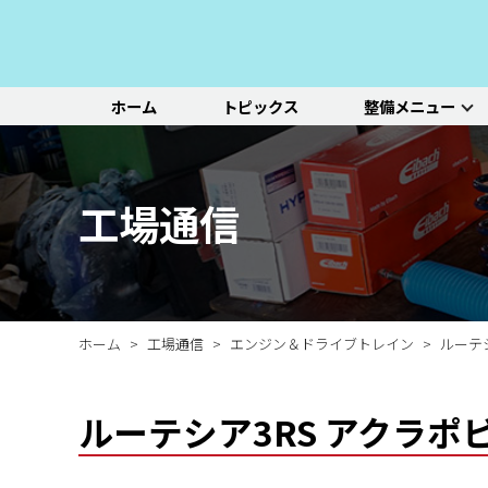
ホーム
トピックス
整備メニュー
整備メニュー
レッドポイント
その他のサービ
基本整備一覧
初診点検・セットメニュ
車種別選択
機能別選択
レッドポイントが推奨す
オリジナル&おすすめパ
新車の販売や中古車販
エンジン/駆動系
パーツ
ス
る、すべての車種に共通
ーツのご紹介
売、ならびに買い取りや
ホイール/タイヤ
一覧ページ
一覧ページ
一覧ページ
工場通信
する基本整備と、車両の
レンタカー等のサービス
ルノー
新車販売・整備
ADAS（先進運転支援シ
初診点検
状態に応じた３段階のセ
を行なっております。
その他サービス
エアコン整備
ステージ2／ステージ3 
ットメニューをご紹介し
ます。
ホーム
工場通信
エンジン＆ドライブトレイン
ルーテ
ルーテシア3RS アクラポ