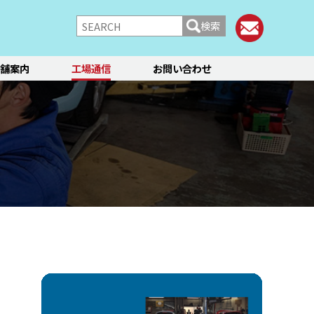
検索
舗案内
工場通信
お問い合わせ
/シャーシ
ブレーキ
快適装備
フィアット／アバルト
ランチア
レンタカー
メント点検・調整
ティーン
オイル交換
ステージ3／リフレッシュ
12か月点検/24か月点検