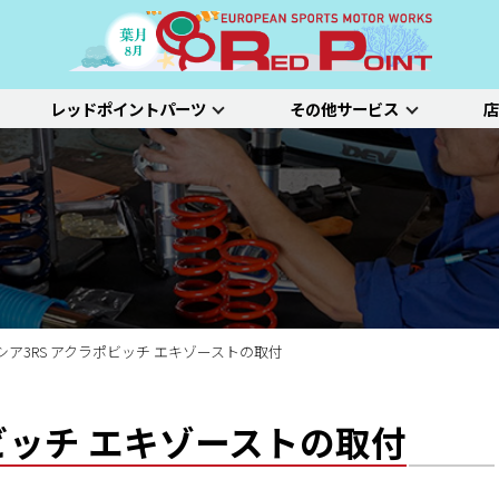
レッドポイントパーツ
その他サービス
店
ー
吸排気系
サスペンション
エクステリア
インテリア
プジョー
シトロエン/DS
アルファロメオ
特選中古車
車両買い取り
ステム）診断
SDL診断
ステージ1／ベーシック
ホイールアライ
ステージ2／ルー
車種別価格表
タイヤ整備
新車点検整備
シア3RS アクラポビッチ エキゾーストの取付
ビッチ エキゾーストの取付