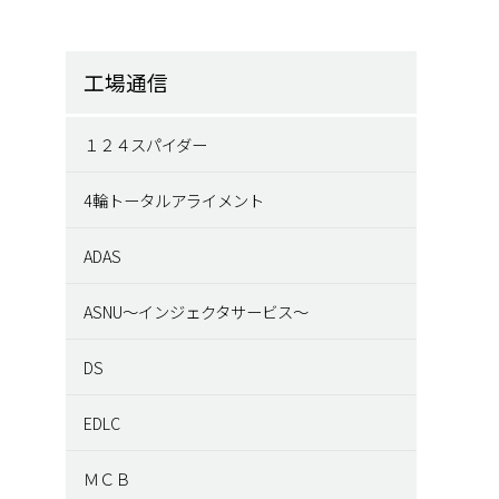
工場通信
１２４スパイダー
4輪トータルアライメント
ADAS
ASNU～インジェクタサービス～
DS
EDLC
ＭＣＢ