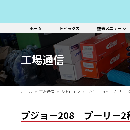
ホーム
トピックス
整備メニュー
整備メニュー
レッドポイント
その他のサービ
基本整備一覧
初診点検・セットメニュ
車種別選択
機能別選択
レッドポイントが推奨す
オリジナル&おすすめパ
新車の販売や中古車販
エンジン/駆動系
パーツ
ス
る、すべての車種に共通
ーツのご紹介
売、ならびに買い取りや
ホイール/タイヤ
一覧ページ
一覧ページ
一覧ページ
工場通信
する基本整備と、車両の
レンタカー等のサービス
ルノー
新車販売・整備
ADAS（先進運転支援シ
初診点検
状態に応じた３段階のセ
を行なっております。
その他サービス
エアコン整備
ステージ2／ステージ3 
ットメニューをご紹介し
ます。
ホーム
工場通信
シトロエン
プジョー208 プーリー
プジョー208 プーリー2