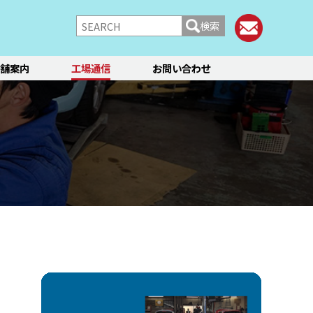
検索
舗案内
工場通信
お問い合わせ
/シャーシ
ブレーキ
快適装備
フィアット／アバルト
ランチア
レンタカー
メント点検・調整
ティーン
オイル交換
ステージ3／リフレッシュ
12か月点検/24か月点検