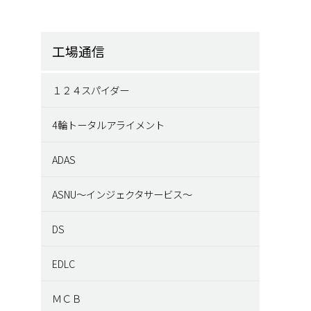
工場通信
１２４スパイダー
4輪トータルアライメント
ADAS
ASNU～インジェクタサービス～
DS
EDLC
ＭＣＢ