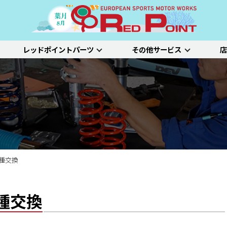
レッドポイントパーツ
その他サービス
店
ー
吸排気系
サスペンション
エクステリア
インテリア
プジョー
シトロエン/DS
アルファロメオ
特選中古車
車両買い取り
ステム）診断
SDL診断
ステージ1／ベーシック
ホイールアライ
ステージ2／ルー
車種別価格表
タイヤ整備
新車点検整備
2種交換
種交換