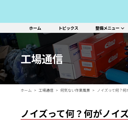
ホーム
トピックス
整備メニュー
整備メニュー
レッドポイント
その他のサービ
基本整備一覧
初診点検・セットメニュ
車種別選択
機能別選択
レッドポイントが推奨す
オリジナル&おすすめパ
新車の販売や中古車販
エンジン/駆動系
パーツ
ス
る、すべての車種に共通
ーツのご紹介
売、ならびに買い取りや
ホイール/タイヤ
一覧ページ
一覧ページ
一覧ページ
工場通信
する基本整備と、車両の
レンタカー等のサービス
ルノー
新車販売・整備
ADAS（先進運転支援シ
初診点検
状態に応じた３段階のセ
を行なっております。
その他サービス
エアコン整備
ステージ2／ステージ3 
ットメニューをご紹介し
ます。
ホーム
工場通信
何気ない作業風景
ノイズって何？何
ノイズって何？何がノイ