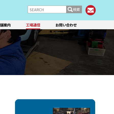
検索
舗案内
工場通信
お問い合わせ
/シャーシ
ブレーキ
快適装備
フィアット／アバルト
ランチア
レンタカー
メント点検・調整
ティーン
オイル交換
ステージ3／リフレッシュ
12か月点検/24か月点検