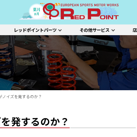
レッドポイントパーツ
その他サービス
店
ー
吸排気系
サスペンション
エクステリア
インテリア
プジョー
シトロエン/DS
アルファロメオ
特選中古車
車両買い取り
ステム）診断
SDL診断
ステージ1／ベーシック
ホイールアライ
ステージ2／ルー
車種別価格表
タイヤ整備
新車点検整備
がノイズを発するのか？
ズを発するのか？