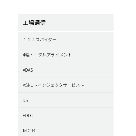
工場通信
１２４スパイダー
4輪トータルアライメント
ADAS
ASNU～インジェクタサービス～
DS
EDLC
ＭＣＢ