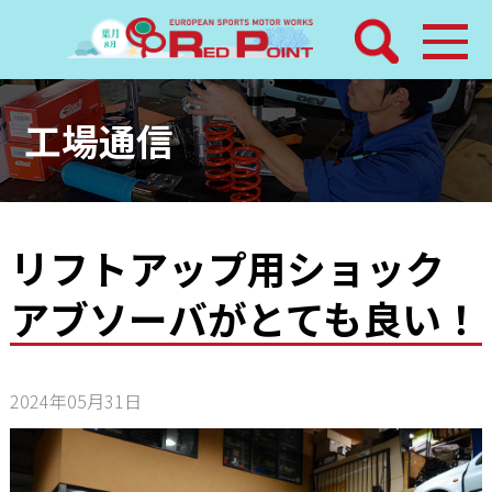
検索
ホーム
工場通信
トピックス
整備メニュー
リフトアップ用ショック
アブソーバがとても良い！
レッドポイントパーツ
その他サービス
2024年05月31日
店舗案内
工場通信