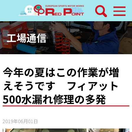
検索
ホーム
工場通信
トピックス
整備メニュー
今年の夏はこの作業が増
えそうです フィアット
レッドポイントパーツ
500水漏れ修理の多発
その他サービス
店舗案内
2019年06月01日
工場通信