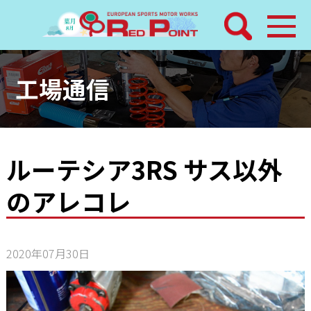
検索
ホーム
工場通信
トピックス
整備メニュー
ルーテシア3RS サス以外
のアレコレ
レッドポイントパーツ
その他サービス
2020年07月30日
店舗案内
工場通信