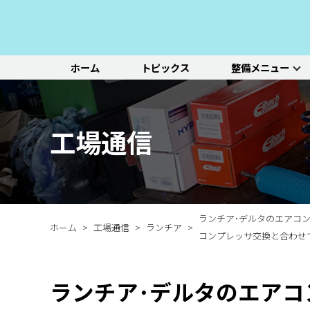
ホーム
トピックス
整備メニュー
整備メニュー
レッドポイント
その他のサービ
基本整備一覧
初診点検・セットメニュ
車種別選択
機能別選択
レッドポイントが推奨す
オリジナル&おすすめパ
新車の販売や中古車販
エンジン/駆動系
パーツ
ス
る、すべての車種に共通
ーツのご紹介
売、ならびに買い取りや
ホイール/タイヤ
一覧ページ
一覧ページ
一覧ページ
工場通信
する基本整備と、車両の
レンタカー等のサービス
ルノー
新車販売・整備
ADAS（先進運転支援シ
初診点検
状態に応じた３段階のセ
を行なっております。
その他サービス
エアコン整備
ステージ2／ステージ3 
ットメニューをご紹介し
ます。
ランチア･デルタのエアコ
ホーム
工場通信
ランチア
コンプレッサ交換と合わせ
ランチア･デルタのエアコ