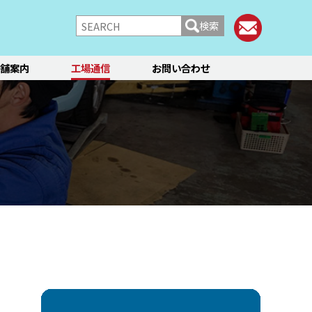
検索
舗案内
工場通信
お問い合わせ
/シャーシ
ブレーキ
快適装備
フィアット／アバルト
ランチア
レンタカー
メント点検・調整
ティーン
オイル交換
ステージ3／リフレッシュ
12か月点検/24か月点検