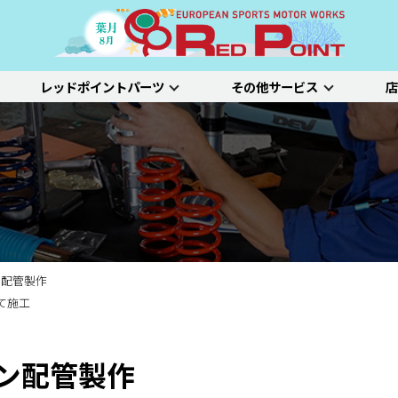
レッドポイントパーツ
その他サービス
店
ー
吸排気系
サスペンション
エクステリア
インテリア
プジョー
シトロエン/DS
アルファロメオ
特選中古車
車両買い取り
ステム）診断
SDL診断
ステージ1／ベーシック
ホイールアライ
ステージ2／ルー
車種別価格表
タイヤ整備
新車点検整備
ン配管製作
て施工
ン配管製作