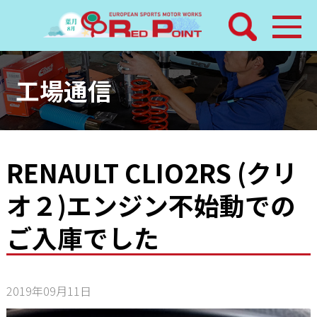
検索
ホーム
工場通信
トピックス
整備メニュー
RENAULT CLIO2RS (クリ
オ２)エンジン不始動での
レッドポイントパーツ
ご入庫でした
その他サービス
店舗案内
2019年09月11日
工場通信