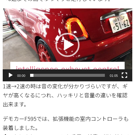
動
画
プ
レ
ー
ヤ
ー
00:00
01:05
1速→2速の時は音の変化が分かりづらいですが、ギ
ヤが高くなるにつれ、ハッキリと音量の違いを確認
出来ます。
デモカーF595では、拡張機能の室内コントローラも
装着しました。