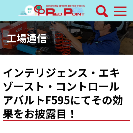
検索
ホーム
工場通信
トピックス
整備メニュー
インテリジェンス・エキ
ゾースト・コントロール
レッドポイントパーツ
アバルトF595にてその効
その他サービス
果をお披露目！
店舗案内
工場通信